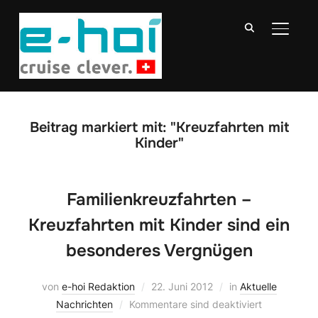
SEITE
Beitrag markiert mit: "Kreuzfahrten mit
Kinder"
Familienkreuzfahrten –
Kreuzfahrten mit Kinder sind ein
besonderes Vergnügen
von
e-hoi Redaktion
22. Juni 2012
in
Aktuelle
Nachrichten
Kommentare sind deaktiviert