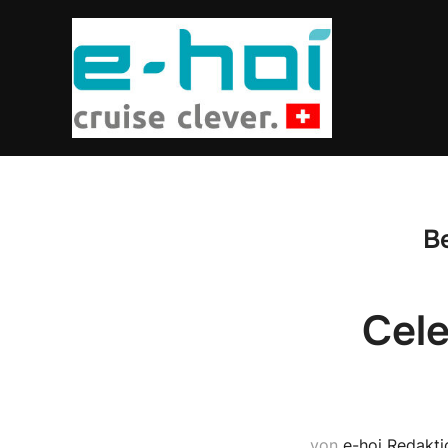
Be
Cele
von
e-hoi Redakti