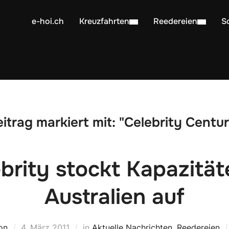
e-hoi.ch
Kreuzfahrten
Reedereien
S
itrag markiert mit: "Celebrity Centu
brity stockt Kapazität
Australien auf
on
4. März 2011
in
Aktuelle Nachrichten
,
Reedereien