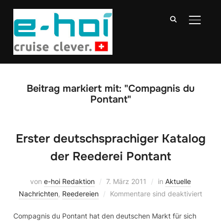
SEITE
Beitrag markiert mit: "Compagnis du
Pontant"
Erster deutschsprachiger Katalog
der Reederei Pontant
von
e-hoi Redaktion
7. März 2011
in
Aktuelle
Nachrichten
,
Reedereien
Kommentare sind deaktiviert
Compagnis du Pontant hat den deutschen Markt für sich