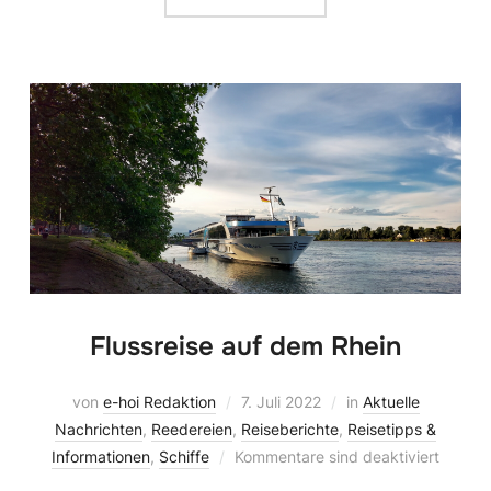
Flussreise auf dem Rhein
von
e-hoi Redaktion
7. Juli 2022
in
Aktuelle
Nachrichten
,
Reedereien
,
Reiseberichte
,
Reisetipps &
Informationen
,
Schiffe
Kommentare sind deaktiviert