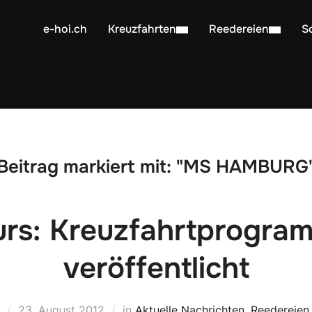
e-hoi.ch
Kreuzfahrten
Reedereien
S
Beitrag markiert mit: "MS HAMBURG
urs: Kreuzfahrtprogra
veröffentlicht
23. August 2012
in
Aktuelle Nachrichten
,
Reedereien