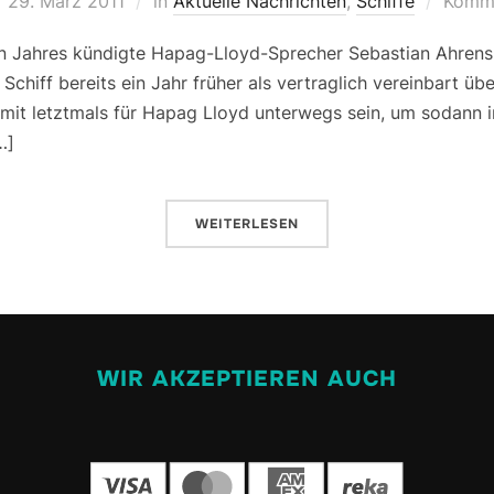
29. März 2011
in
Aktuelle Nachrichten
,
Schiffe
Komme
n Jahres kündigte Hapag-Lloyd-Sprecher Sebastian Ahrens 
 Schiff bereits ein Jahr früher als vertraglich vereinbart ü
mit letztmals für Hapag Lloyd unterwegs sein, um sodann i
…]
WEITERLESEN
WIR AKZEPTIEREN AUCH