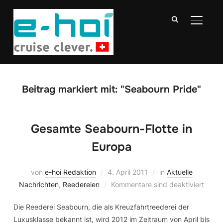
SEITE
Beitrag markiert mit: "Seabourn Pride"
Gesamte Seabourn-Flotte in
Europa
von
e-hoi Redaktion
4. April 2011
in
Aktuelle
Nachrichten
,
Reedereien
Kommentare sind deaktiviert
Die Reederei Seabourn, die als Kreuzfahrtreederei der
Luxusklasse bekannt ist, wird 2012 im Zeitraum von April bis