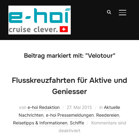
SEITE
Beitrag markiert mit: "Velotour"
Flusskreuzfahrten für Aktive und
Geniesser
von
e-hoi Redaktion
27. Mai 2015
in
Aktuelle
Nachrichten
,
e-hoi Pressemeldungen
,
Reedereien
,
Reisetipps & Informationen
,
Schiffe
Kommentare sind
deaktiviert