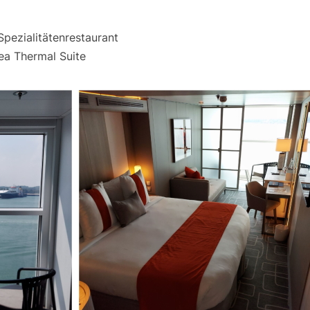
pezialitätenrestaurant
ea Thermal Suite