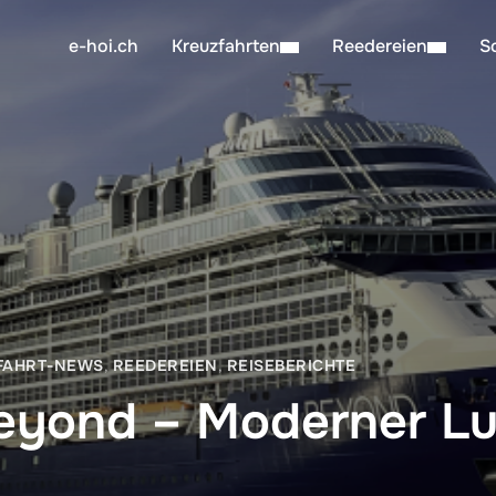
e-hoi.ch
Kreuzfahrten
Reedereien
S
FAHRT-NEWS
,
REEDEREIEN
,
REISEBERICHTE
Beyond – Moderner L