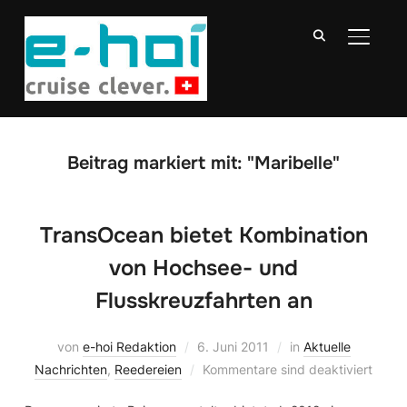
SEITE
Beitrag markiert mit: "Maribelle"
TransOcean bietet Kombination
von Hochsee- und
Flusskreuzfahrten an
von
e-hoi Redaktion
6. Juni 2011
in
Aktuelle
Nachrichten
,
Reedereien
Kommentare sind deaktiviert