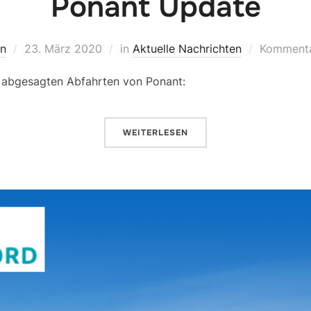
Ponant Update
on
23. März 2020
in
Aktuelle Nachrichten
Kommentar
e abgesagten Abfahrten von Ponant:
WEITERLESEN