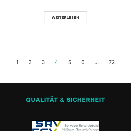
WEITERLESEN
1
2
3
4
5
6
…
72
QUALITÄT & SICHERHEIT